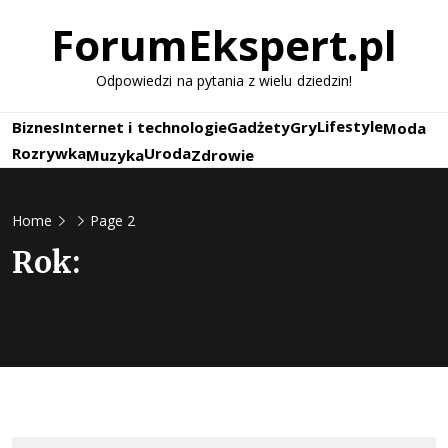
Skip
ForumEkspert.pl
to
content
Odpowiedzi na pytania z wielu dziedzin!
Lifestyle
Biznes
Internet i technologie
Gadżety
Gry
Moda
Rozrywka
Uroda
Muzyka
Zdrowie
Home
Page 2
Rok: