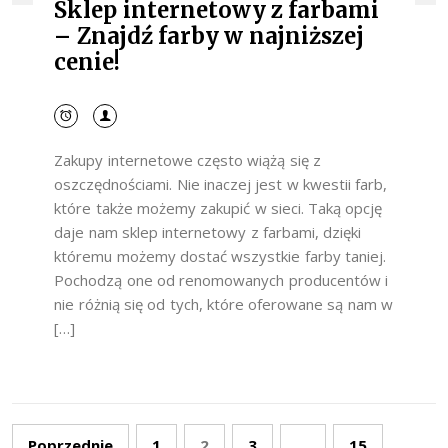
Sklep internetowy z farbami
– Znajdź farby w najniższej
cenie!
Zakupy internetowe często wiążą się z
oszczędnościami. Nie inaczej jest w kwestii farb,
które także możemy zakupić w sieci. Taką opcję
daje nam sklep internetowy z farbami, dzięki
któremu możemy dostać wszystkie farby taniej.
Pochodzą one od renomowanych producentów i
nie różnią się od tych, które oferowane są nam w
[…]
Stronicowanie
Poprzednie
1
2
3
…
15