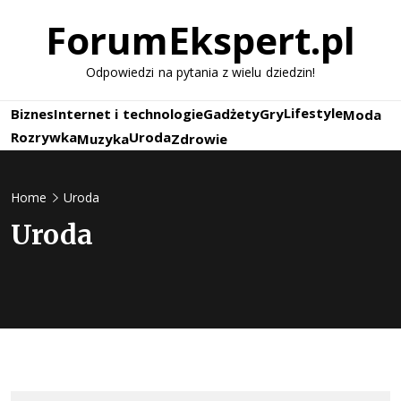
Skip
ForumEkspert.pl
to
content
Odpowiedzi na pytania z wielu dziedzin!
Lifestyle
Biznes
Internet i technologie
Gadżety
Gry
Moda
Rozrywka
Uroda
Muzyka
Zdrowie
Home
Uroda
Uroda