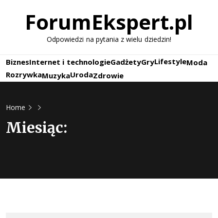
Skip
ForumEkspert.pl
to
content
Odpowiedzi na pytania z wielu dziedzin!
Lifestyle
Biznes
Internet i technologie
Gadżety
Gry
Moda
Rozrywka
Uroda
Muzyka
Zdrowie
Home
Miesiąc: