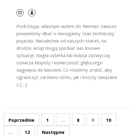
Podróżując własnym autem do Niemiec zawsze
powinniśmy dbać o nienaganny stan techniczny
pojazdu. Niezależnie od naszych starań, na
drodze wciąż mogą spotkać nas losowe
sytuacje. Nagła usterka lub kolizja zazwyczaj
oznacza kłopoty i konieczność głębszego
sięgnięcia do kieszeni. Co możemy zrobić, aby
ograniczyć zarówno stres, jak i koszty związane
z […]
Stronicowanie
Poprzednie
1
…
8
9
10
wpisów
…
12
Następne