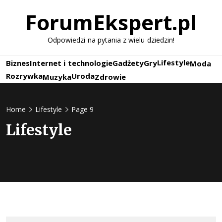
Skip
ForumEkspert.pl
to
content
Odpowiedzi na pytania z wielu dziedzin!
Lifestyle
Biznes
Internet i technologie
Gadżety
Gry
Moda
Rozrywka
Uroda
Muzyka
Zdrowie
Home
Lifestyle
Page 9
Lifestyle