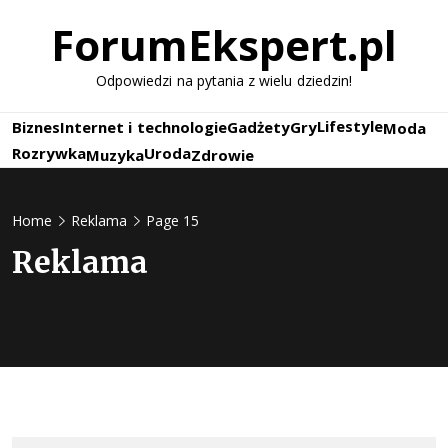
Skip
ForumEkspert.pl
to
content
Odpowiedzi na pytania z wielu dziedzin!
Lifestyle
Biznes
Internet i technologie
Gadżety
Gry
Moda
Rozrywka
Uroda
Muzyka
Zdrowie
Home
Reklama
Page 15
Reklama