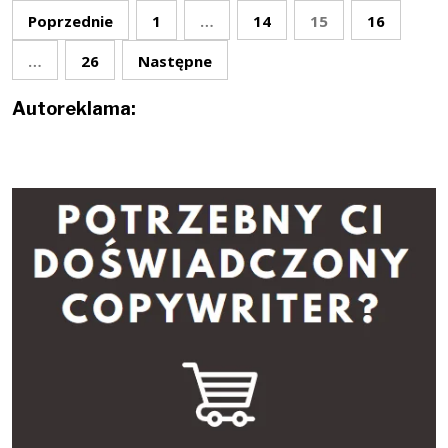
Stronicowanie
Poprzednie
1
…
14
15
16
wpisów
…
26
Następne
Autoreklama: