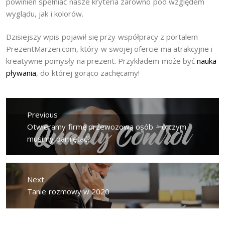
powinien spełniać nasze kryteria zarówno pod względem
wyglądu, jak i kolorów.
Dzisiejszy wpis pojawił się przy współpracy z portalem
PrezentMarzen.com, który w swojej ofercie ma atrakcyjne i
kreatywne pomysły na prezent. Przykładem może być
nauka
pływania
, do której gorąco zachęcamy!
Nawigacja
wpisu
Previous
Previous
Otwieramy firmę przewozową osób – o czym
post:
musimy pamiętać?
Next
Next
Tanie rozmowy w 2020
post: