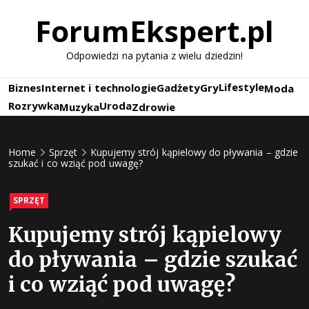
Skip
ForumEkspert.pl
to
content
Odpowiedzi na pytania z wielu dziedzin!
Lifestyle
Biznes
Internet i technologie
Gadżety
Gry
Moda
Rozrywka
Uroda
Muzyka
Zdrowie
Home
Sprzęt
Kupujemy strój kąpielowy do pływania – gdzie
szukać i co wziąć pod uwagę?
SPRZĘT
Kupujemy strój kąpielowy
do pływania – gdzie szukać
i co wziąć pod uwagę?