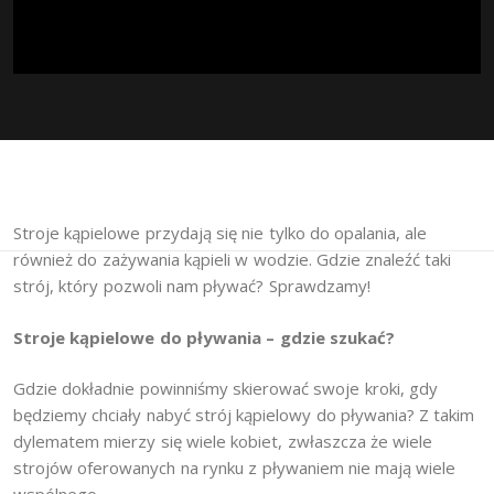
Stroje kąpielowe przydają się nie tylko do opalania, ale
również do zażywania kąpieli w wodzie. Gdzie znaleźć taki
strój, który pozwoli nam pływać? Sprawdzamy!
Stroje kąpielowe do pływania – gdzie szukać?
Gdzie dokładnie powinniśmy skierować swoje kroki, gdy
będziemy chciały nabyć strój kąpielowy do pływania? Z takim
dylematem mierzy się wiele kobiet, zwłaszcza że wiele
strojów oferowanych na rynku z pływaniem nie mają wiele