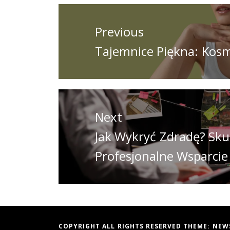
Nawigacja
wpisu
Previous
Previous
Tajemnice Piękna: Kosm
post:
Next
Next
Jak Wykryć Zdradę? Sku
post:
Profesjonalne Wsparcie
COPYRIGHT ALL RIGHTS RESERVED THEME:
NEW