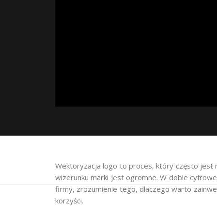
Wektoryzacja logo to proces, który często jest 
wizerunku marki jest ogromne. W dobie cyfrowej
firmy, zrozumienie tego, dlaczego warto zainw
korzyści.