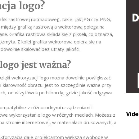
cja logo?
fiki rastrowej (bitmapowej), takiej jak JPG czy PNG,
a między grafiką rastrową a wektorową polega na
e. Grafika rastrowa składa się z pikseli, co oznacza,
 rozmyta. Z kolei grafika wektorowa opiera się na
dowolnie skalować bez utraty jakości.
logo jest ważna?
Dzięki wektoryzacji logo można dowolnie powiększać
i klarowność obrazu. Jest to szczególnie ważne przy
ach, od wizytówek po bilbordy, gdzie jakość odgrywa
 kompatybilne z różnorodnymi urządzeniami i
Vide
twe wykorzystanie logo w różnych mediach. Możesz z
na stronie internetowej, w materiałach drukowanych, a
ektoryzacja daje projektantom większą swobodę w