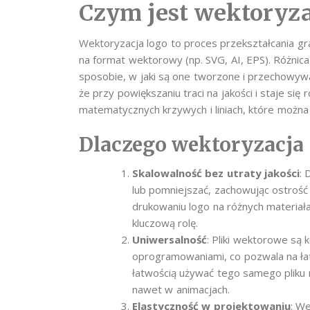
Czym jest wektoryza
Wektoryzacja logo to proces przekształcania gra
na format wektorowy (np. SVG, AI, EPS). Różnic
sposobie, w jaki są one tworzone i przechowywan
że przy powiększaniu traci na jakości i staje się
matematycznych krzywych i liniach, które można 
Dlaczego wektoryzacja 
Skalowalność bez utraty jakości
: 
lub pomniejszać, zachowując ostrość 
drukowaniu logo na różnych materiał
kluczową rolę.
Uniwersalność
: Pliki wektorowe są
oprogramowaniami, co pozwala na ła
łatwością używać tego samego pliku 
nawet w animacjach.
Elastyczność w projektowaniu
: W