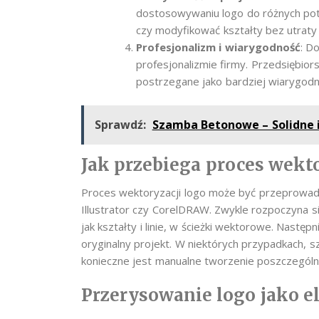
dostosowywaniu logo do różnych pot
czy modyfikować kształty bez utraty 
Profesjonalizm i wiarygodność
: D
profesjonalizmie firmy. Przedsiębior
postrzegane jako bardziej wiarygodn
Sprawdź:
Szamba Betonowe – Solidne 
Jak przebiega proces wekto
Proces wektoryzacji logo może być przeprowadz
Illustrator czy CorelDRAW. Zwykle rozpoczyna s
jak kształty i linie, w ścieżki wektorowe. Nast
oryginalny projekt. W niektórych przypadkach, s
konieczne jest manualne tworzenie poszczegól
Przerysowanie logo jako e