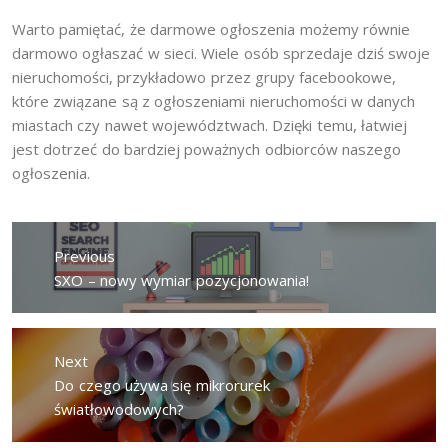
Warto pamiętać, że darmowe ogłoszenia możemy równie
darmowo ogłaszać w sieci. Wiele osób sprzedaje dziś swoje
nieruchomości, przykładowo przez grupy facebookowe,
które związane są z ogłoszeniami nieruchomości w danych
miastach czy nawet województwach. Dzięki temu, łatwiej
jest dotrzeć do bardziej poważnych odbiorców naszego
ogłoszenia.
Nawigacja
wpisu
Previous
Previous
SXO – nowy wymiar pozycjonowania!
post:
Next
Next
Do czego używa się mikrorurek
post:
światłowodowych?