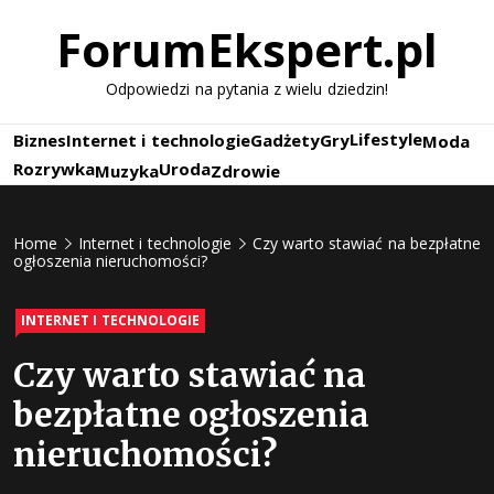
Skip
ForumEkspert.pl
to
content
Odpowiedzi na pytania z wielu dziedzin!
Lifestyle
Biznes
Internet i technologie
Gadżety
Gry
Moda
Rozrywka
Uroda
Muzyka
Zdrowie
Home
Internet i technologie
Czy warto stawiać na bezpłatne
ogłoszenia nieruchomości?
INTERNET I TECHNOLOGIE
Czy warto stawiać na
bezpłatne ogłoszenia
nieruchomości?